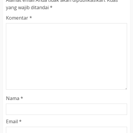
Alamat email Anda tidak akan dipublikasikan.
Ruas
yang wajib ditandai
*
Komentar
*
Nama
*
Email
*