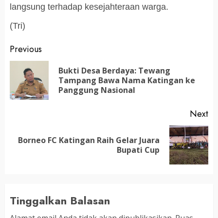
langsung terhadap kesejahteraan warga.
(Tri)
Post
Previous
navigation
Bukti Desa Berdaya: Tewang
Pr
Tampang Bawa Nama Katingan ke
po
Panggung Nasional
Next
Borneo FC Katingan Raih Gelar Juara
Next
Bupati Cup
post:
Tinggalkan Balasan